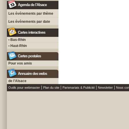
Agenda de l'Alsace
Les événements par thème
Les événements par date
Cartes interactives
• Bas-Rhin
• Haut-Rhin
Cartes postales
Pour vos amis
Annuaire des webs
de l'Alsace
Outils pour webmaster
Plan du site
Partenariats & Publicité
Newsletter
Nous con