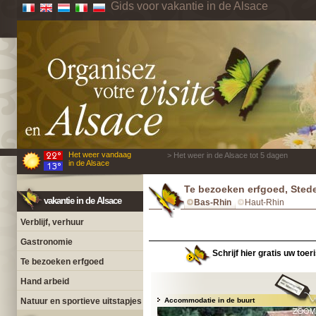
Gids voor vakantie in de Alsace
Het weer vandaag
> Het weer in de Alsace tot 5 dagen
in de Alsace
Te bezoeken erfgoed, Sted
vakantie in de Alsace
Bas-Rhin
Haut-Rhin
Verblijf, verhuur
Gastronomie
Schrijf hier gratis uw toer
Te bezoeken erfgoed
Hand arbeid
Natuur en sportieve uitstapjes
Accommodatie in de buurt