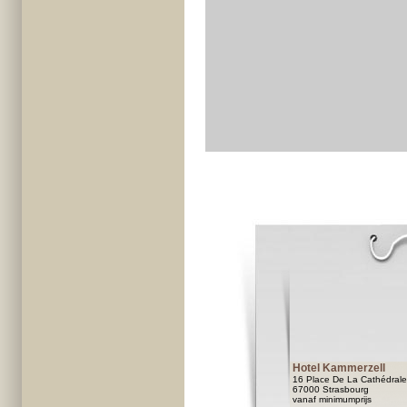
Hotel Kammerzell
16 Place De La Cathédrale
67000 Strasbourg
vanaf minimumprijs