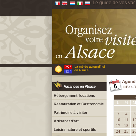
Le guide de vos va
La météo aujourd'hui
en Alsace
Agenda
Vacances en Alsace
Bas-R
Hébergement, locations
L
M
Restauration et Gastronomie
Patrimoine à visiter
3
4
5
10
11
1
Artisanat d'art
17
18
1
Loisirs nature et sportifs
24
25
2