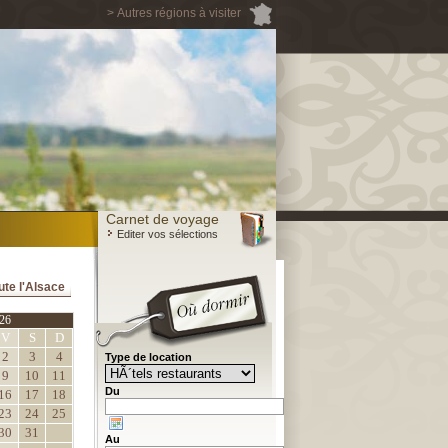
> Autres régions à visiter
Carnet de voyage
Editer vos sélections
ute l'Alsace
26
V
S
D
2
3
4
Type de location
9
10
11
Du
16
17
18
23
24
25
30
31
Au