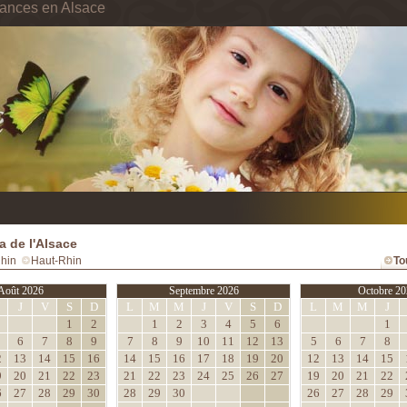
cances en Alsace
 de l'Alsace
hin
Haut-Rhin
To
Août 2026
Septembre 2026
Octobre 20
M
J
V
S
D
L
M
M
J
V
S
D
L
M
M
J
1
2
1
2
3
4
5
6
1
6
7
8
9
7
8
9
10
11
12
13
5
6
7
8
2
13
14
15
16
14
15
16
17
18
19
20
12
13
14
15
9
20
21
22
23
21
22
23
24
25
26
27
19
20
21
22
6
27
28
29
30
28
29
30
26
27
28
29